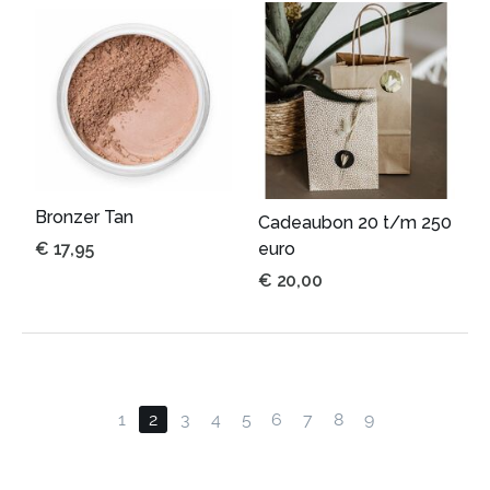
Bronzer Tan
Cadeaubon 20 t/m 250
€
17,95
euro
€
20,00
1
2
3
4
5
6
7
8
9