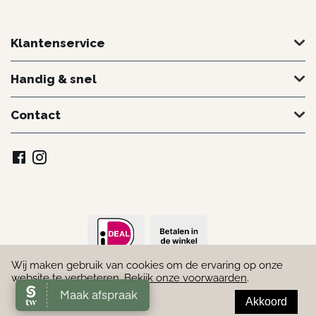
Klantenservice
Handig & snel
Contact
Wij maken gebruik van cookies om de ervaring op onze
© 2022 - 2026 Schoonheidssalon Marielle. Door
Webmakend
website te verbeteren.
Bekijk onze voorwaarden
.
Akkoord