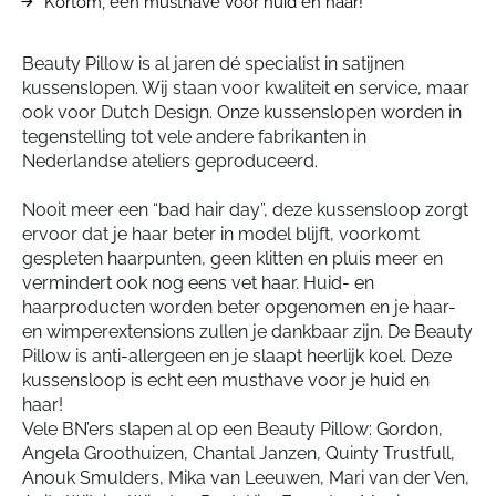
Kortom, een musthave voor huid en haar!
Beauty Pillow is al jaren dé specialist in satijnen
kussenslopen. Wij staan voor kwaliteit en service, maar
ook voor Dutch Design. Onze kussenslopen worden in
tegenstelling tot vele andere fabrikanten in
Nederlandse ateliers geproduceerd.
Nooit meer een “bad hair day”, deze kussensloop zorgt
ervoor dat je haar beter in model blijft, voorkomt
gespleten haarpunten, geen klitten en pluis meer en
vermindert ook nog eens vet haar. Huid- en
haarproducten worden beter opgenomen en je haar-
en wimperextensions zullen je dankbaar zijn. De Beauty
Pillow is anti-allergeen en je slaapt heerlijk koel. Deze
kussensloop is echt een musthave voor je huid en
haar!
Vele BN’ers slapen al op een Beauty Pillow: Gordon,
Angela Groothuizen, Chantal Janzen, Quinty Trustfull,
Anouk Smulders, Mika van Leeuwen, Mari van der Ven,