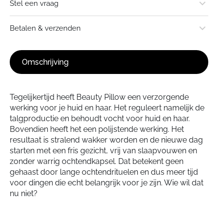
Stel een vraag
Beauty Pillow
Stuur een e-mail
Afmeting: 60x70 cm
Betalen & verzenden
Gesprek starten in WhatsApp
Wasvoorschrift: 40°C en mag in de droger.
Omschrijving
Verzendkosten
Standaard € 3,95 - Gratis verzending vanaf € 50,-
Tegelijkertijd heeft Beauty Pillow een verzorgende
Retourneren
werking voor je huid en haar. Het reguleert namelijk de
Artikelen mogen binnen 14 dagen in originele verpakking en
talgproductie en behoudt vocht voor huid en haar.
Bovendien heeft het een polijstende werking. Het
zonder schade geretourneerd worden. De retourskosten zijn
resultaat is stralend wakker worden en de nieuwe dag
voor eigen rekening.
starten met een fris gezicht, vrij van slaapvouwen en
zonder warrig ochtendkapsel. Dat betekent geen
gehaast door lange ochtendrituelen en dus meer tijd
voor dingen die echt belangrijk voor je zijn. Wie wil dat
nu niet?