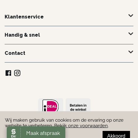
Klantenservice
Handig & snel
Contact
Wij maken gebruik van cookies om de ervaring op onze
© 2022 - 2026 Schoonheidssalon Marielle. Door
Webmakend
website te verbeteren.
Bekijk onze voorwaarden
.
Akkoord