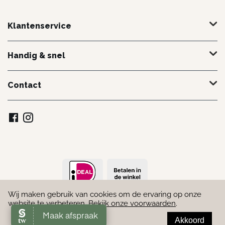
Klantenservice
Handig & snel
Contact
Wij maken gebruik van cookies om de ervaring op onze
© 2022 - 2026 Schoonheidssalon Marielle. Door
Webmakend
website te verbeteren.
Bekijk onze voorwaarden
.
Akkoord