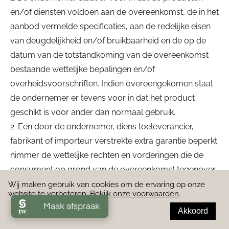
en/of diensten voldoen aan de overeenkomst, de in het
aanbod vermelde specificaties, aan de redelijke eisen
van deugdelijkheid en/of bruikbaarheid en de op de
datum van de totstandkoming van de overeenkomst
bestaande wettelijke bepalingen en/of
overheidsvoorschriften. Indien overeengekomen staat
de ondernemer er tevens voor in dat het product
geschikt is voor ander dan normaal gebruik.
2. Een door de ondernemer, diens toeleverancier,
fabrikant of importeur verstrekte extra garantie beperkt
nimmer de wettelijke rechten en vorderingen die de
consument op grond van de overeenkomst tegenover
de ondernemer kan doen gelden indien de ondernemer
Wij maken gebruik van cookies om de ervaring op onze
website te verbeteren.
Bekijk onze voorwaarden
.
is tekortgeschoten in de nakoming van zijn deel van de
Akkoord
overeenkomst.
3. Onder extra garantie wordt verstaan iedere