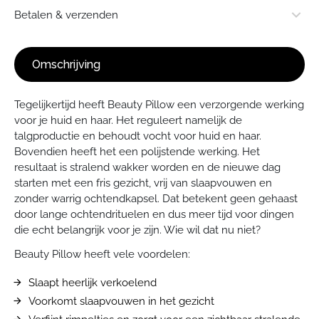
Stuur een e-mail
Afmeting: 60x70 cm
Betalen & verzenden
Gesprek starten in WhatsApp
Wasvoorschrift: 40°C en mag in de droger.
Omschrijving
Verzendkosten
Standaard € 3,95 - Gratis verzending vanaf € 50,-
Tegelijkertijd heeft Beauty Pillow een verzorgende werking
voor je huid en haar. Het reguleert namelijk de
Retourneren
talgproductie en behoudt vocht voor huid en haar.
Artikelen mogen binnen 14 dagen in originele verpakking en
Bovendien heeft het een polijstende werking. Het
zonder schade geretourneerd worden. De retourskosten zijn
resultaat is stralend wakker worden en de nieuwe dag
voor eigen rekening.
starten met een fris gezicht, vrij van slaapvouwen en
zonder warrig ochtendkapsel. Dat betekent geen gehaast
door lange ochtendrituelen en dus meer tijd voor dingen
die echt belangrijk voor je zijn. Wie wil dat nu niet?
Beauty Pillow heeft vele voordelen:
Slaapt heerlijk verkoelend
Voorkomt slaapvouwen in het gezicht