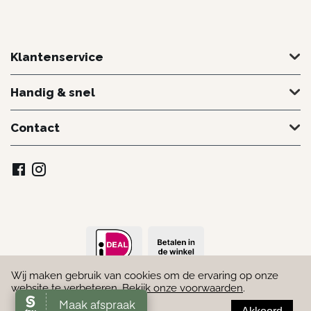
Klantenservice
Handig & snel
Contact
Wij maken gebruik van cookies om de ervaring op onze
© 2022 - 2026 Schoonheidssalon Marielle. Door
Webmakend
website te verbeteren.
Bekijk onze voorwaarden
.