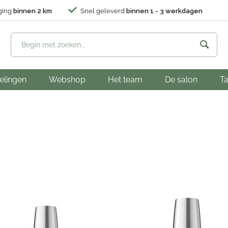
ging
binnen 2 km
Snel geleverd
binnen 1 - 3 werkdagen
elingen
Webshop
Het team
De salon
Ta
I