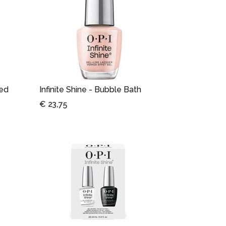
Red
Infinite Shine - Bubble Bath
€
23,75