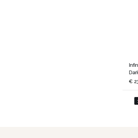
Infi
Dar
€
2