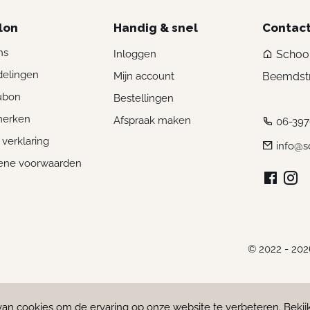
lon
Handig & snel
Contac
ns
Inloggen
Schoon
elingen
Mijn account
Beemdstr
ubon
Bestellingen
merken
Afspraak maken
06-39
 verklaring
info@s
ene voorwaarden
© 2022 - 202
van cookies om de ervaring op onze website te verbeteren.
Bekij