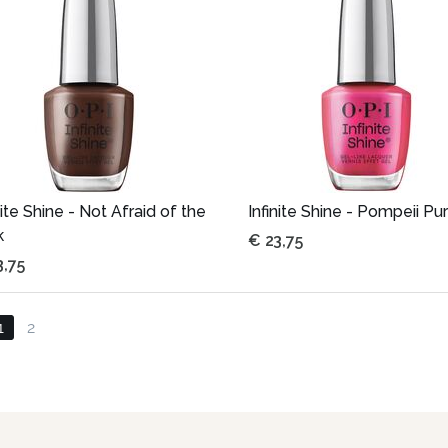
nite Shine - Not Afraid of the
Infinite Shine - Pompeii Pu
k
€
23,75
3,75
1
2