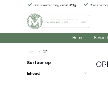
Gratis verzending
vanaf € 75
Gratis bezor
Home
Behand
/
home
OPI
OP
Sorteer op
Inhoud