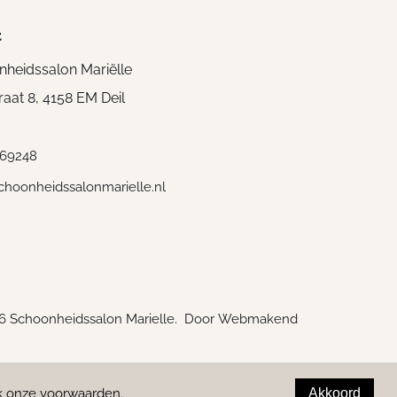
t
heidssalon Mariëlle
aat 8, 4158 EM Deil
769248
choonheidssalonmarielle.nl
6 Schoonheidssalon Marielle. Door
Webmakend
k onze voorwaarden
.
Akkoord