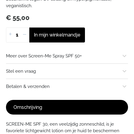
veganistisch.
€
55,00
+
−
In mijn winkelmandje
Meer over Screen-Me Spray SPF 50+
Merk of uitgever:
Stel een vraag
Stuur een e-mail
Betalen & verzenden
Gesprek starten in WhatsApp
Omschrijving
Verzendkosten
Standaard € 3,95 - Gratis verzending vanaf € 50,-
SCREEN-ME SPF 30, een veelzijdig zonneschild, is je
favoriete lichtgewicht lotion om je huid te beschermen