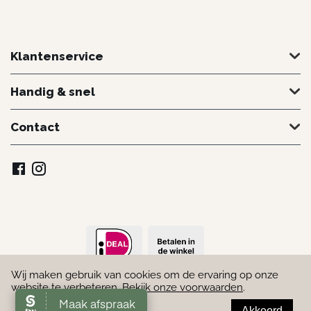
Klantenservice
Handig & snel
Contact
Wij maken gebruik van cookies om de ervaring op onze
© 2022 - 2026 Schoonheidssalon Marielle. Door
Webmakend
website te verbeteren.
Bekijk onze voorwaarden
.
Akkoord