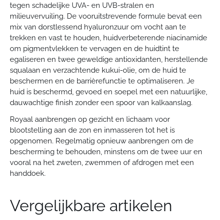
Retourneren
tegen schadelijke UVA- en UVB-stralen en
Artikelen mogen binnen 14 dagen in originele verpakking en
milieuvervuiling. De vooruitstrevende formule bevat een
zonder schade geretourneerd worden. De retourskosten zijn
mix van dorstlessend hyaluronzuur om vocht aan te
voor eigen rekening.
trekken en vast te houden, huidverbeterende niacinamide
om pigmentvlekken te vervagen en de huidtint te
egaliseren en twee geweldige antioxidanten, herstellende
squalaan en verzachtende kukui-olie, om de huid te
beschermen en de barrièrefunctie te optimaliseren. Je
huid is beschermd, gevoed en soepel met een natuurlijke,
dauwachtige finish zonder een spoor van kalkaanslag.
Royaal aanbrengen op gezicht en lichaam voor
blootstelling aan de zon en inmasseren tot het is
opgenomen. Regelmatig opnieuw aanbrengen om de
bescherming te behouden, minstens om de twee uur en
vooral na het zweten, zwemmen of afdrogen met een
handdoek.
Vergelijkbare artikelen