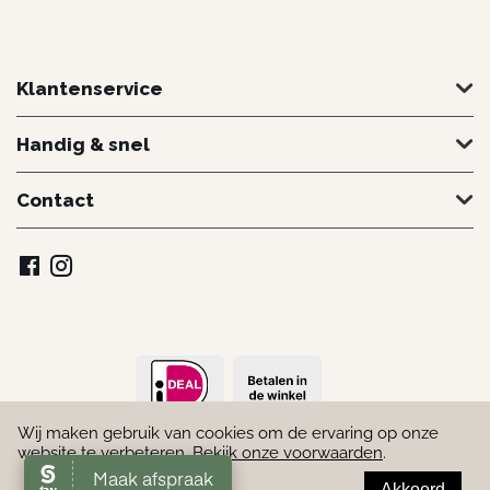
Klantenservice
Handig & snel
Contact
Wij maken gebruik van cookies om de ervaring op onze
© 2022 - 2026 Schoonheidssalon Marielle. Door
Webmakend
website te verbeteren.
Bekijk onze voorwaarden
.
Akkoord