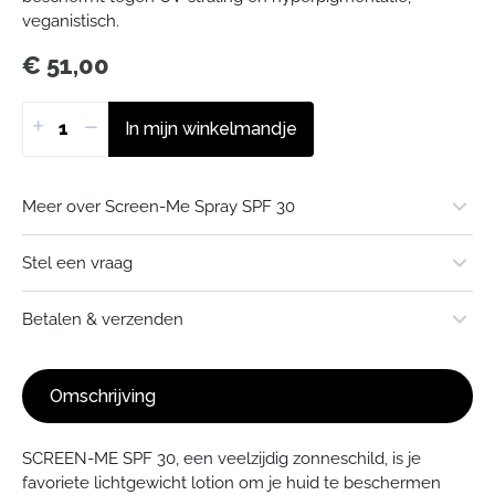
veganistisch.
€
51,00
+
−
In mijn winkelmandje
Meer over Screen-Me Spray SPF 30
Merk of uitgever:
Stel een vraag
Stuur een e-mail
Betalen & verzenden
Gesprek starten in WhatsApp
Omschrijving
Verzendkosten
Standaard € 3,95 - Gratis verzending vanaf € 50,-
SCREEN-ME SPF 30, een veelzijdig zonneschild, is je
favoriete lichtgewicht lotion om je huid te beschermen