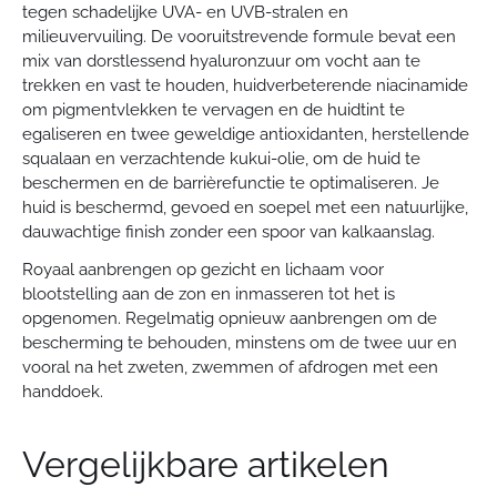
Retourneren
tegen schadelijke UVA- en UVB-stralen en
Artikelen mogen binnen 14 dagen in originele verpakking en
milieuvervuiling. De vooruitstrevende formule bevat een
zonder schade geretourneerd worden. De retourskosten zijn
mix van dorstlessend hyaluronzuur om vocht aan te
voor eigen rekening.
trekken en vast te houden, huidverbeterende niacinamide
om pigmentvlekken te vervagen en de huidtint te
egaliseren en twee geweldige antioxidanten, herstellende
squalaan en verzachtende kukui-olie, om de huid te
beschermen en de barrièrefunctie te optimaliseren. Je
huid is beschermd, gevoed en soepel met een natuurlijke,
dauwachtige finish zonder een spoor van kalkaanslag.
Royaal aanbrengen op gezicht en lichaam voor
blootstelling aan de zon en inmasseren tot het is
opgenomen. Regelmatig opnieuw aanbrengen om de
bescherming te behouden, minstens om de twee uur en
vooral na het zweten, zwemmen of afdrogen met een
handdoek.
Vergelijkbare artikelen