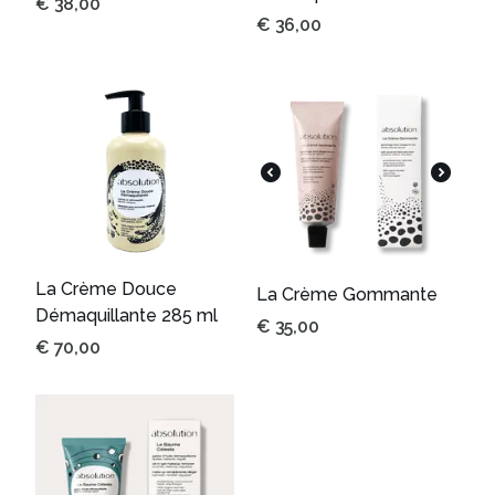
€
38,00
€
36,00
La Crème Douce
La Crème Gommante
Démaquillante 285 ml
€
35,00
€
70,00