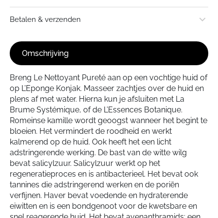
Stuur een e-mail
Natuurlijke ingrediënten: 98%
Betalen & verzenden
Ingrediënten uit de biologische landbouw: 30%
Gesprek starten in WhatsApp
*Certified Organic: Gecertificeerd biologisch: natuurlijke,
biologische cosmetica gecertificeerd door Ecocert
Omschrijving
Frankrijk volgens Ecocert
Verzendkosten
Greenlife:
http://cosmetics.ecocert.com
.
Breng Le Nettoyant Pureté aan op een vochtige huid of
Standaard € 3,95 - Gratis verzending vanaf € 50,-
100% vrij van: sulfaten, minerale oliën, siliconen,
op L’Eponge Konjak. Masseer zachtjes over de huid en
hormoonverstorende stoffen, parabenen, PEG, ftalaat
Retourneren
en synthetische geur- en kleurstoffen
plens af met water. Hierna kun je afsluiten met La
Artikelen mogen binnen 14 dagen in originele verpakking en
Brume Systémique, of de L’Essences Botanique.
Romeinse kamille wordt geoogst wanneer het begint te
zonder schade geretourneerd worden. De retourskosten zijn
bloeien. Het vermindert de roodheid en werkt
voor eigen rekening.
kalmerend op de huid. Ook heeft het een licht
adstringerende werking. De bast van de witte wilg
bevat salicylzuur. Salicylzuur werkt op het
regeneratieproces en is antibacterieel. Het bevat ook
tannines die adstringerend werken en de poriën
verfijnen. Haver bevat voedende en hydraterende
eiwitten en is een bondgenoot voor de kwetsbare en
snel reagerende huid. Het bevat avenanthramids: een