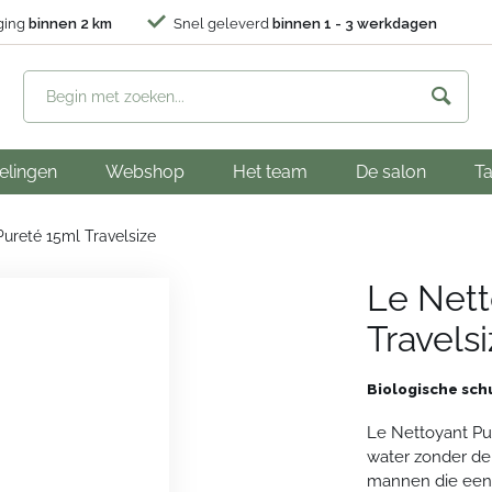
ging
binnen 2 km
Snel geleverd
binnen 1 - 3 werkdagen
elingen
Webshop
Het team
De salon
Ta
ureté 15ml Travelsize
Le Nett
Travels
Biologische sch
Le Nettoyant Pur
water zonder de
mannen die een 