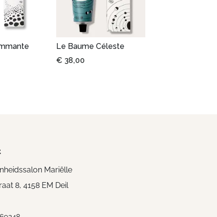
ommante
Le Baume Céleste
€
38,00
t
heidssalon Mariëlle
aat 8, 4158 EM Deil
769248