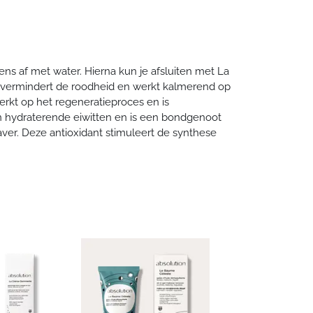
sulfaten, minerale oliën, siliconen, hormoon
ffen parabenen, PEG, ftalaat en synthetische
toffen.
- Gratis verzending vanaf € 50,-
ns af met water. Hierna kun je afsluiten met La
 vermindert de roodheid en werkt kalmerend op
binnen 14 dagen in originele verpakking en zonder
werkt op het regeneratieproces en is
eerd worden. De retourskosten zijn voor eigen
en hydraterende eiwitten en is een bondgenoot
ver. Deze antioxidant stimuleert de synthese