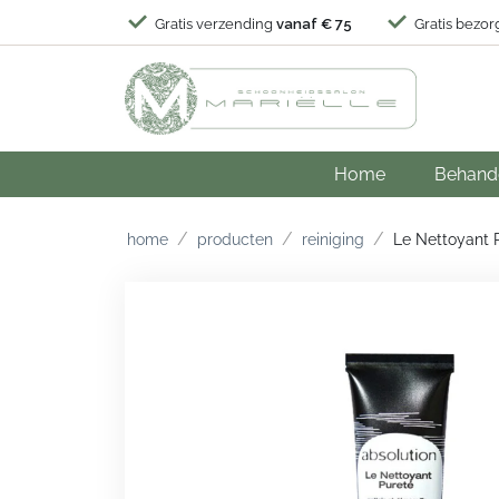
Gratis verzending
vanaf € 75
Gratis bezor
Home
Behand
/
/
/
home
producten
reiniging
Le Nettoyant P