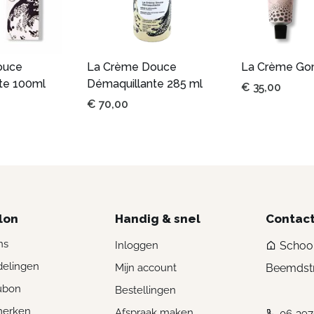
ouce
La Crème Douce
La Crème G
te 100ml
Démaquillante 285 ml
€
35,00
€
70,00
lon
Handig & snel
Contac
ns
Inloggen
Schoon
elingen
Mijn account
Beemdstr
ubon
Bestellingen
merken
Afspraak maken
06-39