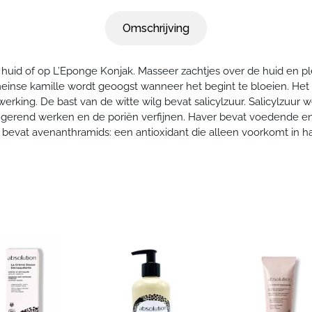
100% vrij van: 
verstorende sto
Omschrijving
Verzendkosten
geur- en kleurs
Standaard € 3,95 
uid of op L’Eponge Konjak. Masseer zachtjes over de huid en ple
Retourneren
inse kamille wordt geoogst wanneer het begint te bloeien. Het
Artikelen mogen 
erking. De bast van de witte wilg bevat salicylzuur. Salicylzuur 
schade geretourn
tringerend werken en de poriën verfijnen. Haver bevat voedende 
rekening.
bevat avenanthramids: een antioxidant die alleen voorkomt in ha