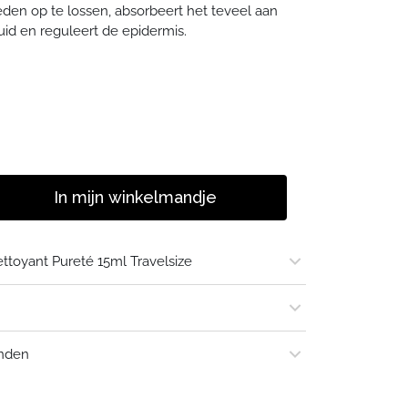
den op te lossen, absorbeert het teveel aan
huid en reguleert de epidermis.
In mijn winkelmandje
ttoyant Pureté 15ml Travelsize
r:
rediënten: 99%
t de biologische landbouw: 30%
mail
enden
ic: Gecertificeerd biologisch: natuurlijke,
metica gecertificeerd door Ecocert Frankrijk
rten in WhatsApp
 Greenlife:
http://cosmetics.ecocert.com
.