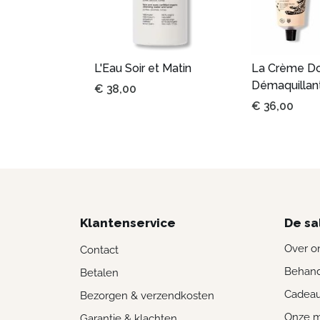
L'Eau Soir et Matin
La Crème D
Démaquillan
€
38,00
€
36,00
Klantenservice
De sa
Over o
Contact
Behand
Betalen
Cadea
Bezorgen & verzendkosten
Onze 
Garantie & klachten