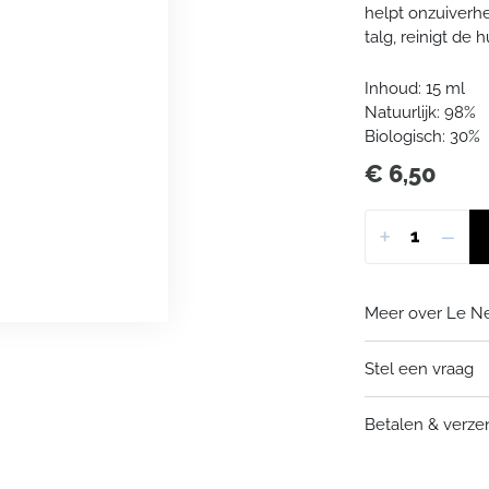
helpt onzuiverhe
talg, reinigt de 
Inhoud:
15 ml
Natuurlijk:
98%
Biologisch:
30%
€
6,50
+
−
Meer over Le Ne
Merk of uitgeve
Stel een vraag
Natuurlijke ing
Ingrediënten ui
Stuur een e-
Betalen & verz
*Certified Organ
biologische cos
Gesprek sta
volgens Ecocert