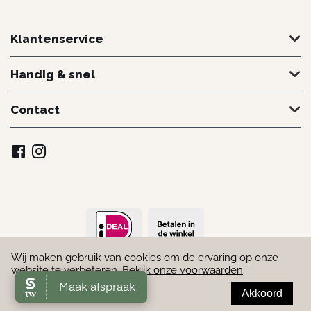
Klantenservice
Handig & snel
Contact
Wij maken gebruik van cookies om de ervaring op onze
© 2022 - 2026 Schoonheidssalon Marielle. Door
Webmakend
website te verbeteren.
Bekijk onze voorwaarden
.
Akkoord